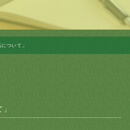
高について」
て」